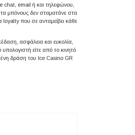
e chat, email ή και τηλεφώνου,
, τα μπόνους δεν σταματάνε στα
loyalty που σε ανταμείβει κάθε
σκέδαση, ασφάλεια και ευκολία,
 υπολογιστή είτε από το κινητό
ωμένη δράση του Ice Casino GR