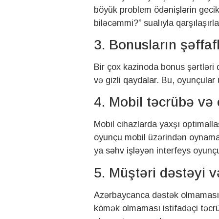
böyük problem ödənişlərin gecikm
biləcəmmi?” sualıyla qarşılaşırl
3. Bonusların şəffafl
Bir çox kazinoda bonus şərtləri 
və gizli qaydalar. Bu, oyunçular
4. Mobil təcrübə və
Mobil cihazlarda yaxşı optimall
oyunçu mobil üzərindən oynamağ
ya səhv işləyən interfeys oyunçu
5. Müştəri dəstəyi v
Azərbaycanca dəstək olmaması oy
kömək olmaması istifadəçi təcrü