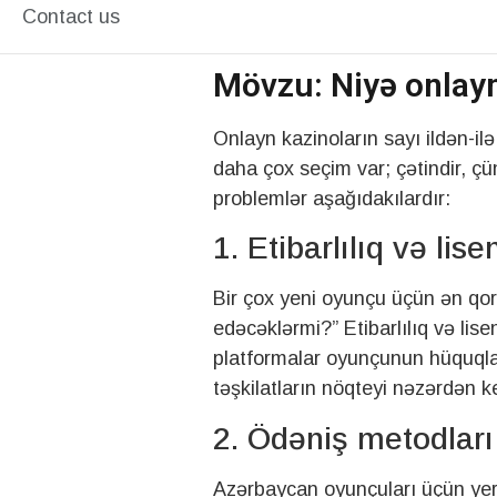
online
kimi səhifələr bahis və k
Contact us
təcrübələrini müqayisə edib öz p
Mövzu: Niyə onlayn
Onlayn kazinoların sayı ildən-il
daha çox seçim var; çətindir, ç
problemlər aşağıdakılardır:
1. Etibarlılıq və lis
Bir çox yeni oyunçu üçün ən qo
edəcəklərmi?” Etibarlılıq və lise
platformalar oyunçunun hüquqları
təşkilatların nöqteyi nəzərdən k
2. Ödəniş metodları
Azərbaycan oyunçuları üçün yerl