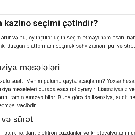
azino məzmununa baxış verə bilər. Burada məqsəd səhifəni
rioritetlərinizə uyğun qərar qəbul etməkdir.
 kazino seçimi çətindir?
ə artır və bu, oyunçular üçün seçim etməyi həm asan, həm
ünki düzgün platformanı seçmək səhv zaman, pul və stres
enziya məsələləri
rxulu sual: “Mənim pulumu qaytaracaqlarmı? Yoxsa hesab
nziya məsələləri burada əsas rol oynayır. Lisenziyasız və 
nı təmin etməyə bilər. Buna görə də lisenziya, audit hes
eçməsi vacibdir.
 və sürət
i bank kartları, elektron cüzdanlar və kriptovalyutanın 