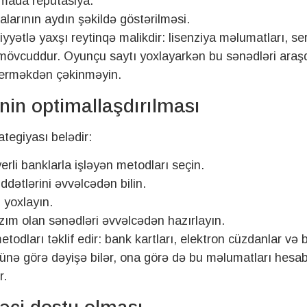
cmada reputasiya.
larının aydın şəkildə göstərilməsi.
tlə yaxşı reytinqə malikdir: lisenziya məlumatları, serti
 mövcuddur. Oyunçu saytı yoxlayarkən bu sənədləri araş
verməkdən çəkinməyin.
nin optimallaşdırılması
tegiyası belədir:
erli banklarla işləyən metodları seçin.
ddətlərini əvvəlcədən bilin.
 yoxlayın.
ım olan sənədləri əvvəlcədən hazırlayın.
todları təklif edir: bank kartları, elektron cüzdanlar və 
vünə görə dəyişə bilər, ona görə də bu məlumatları hesa
r.