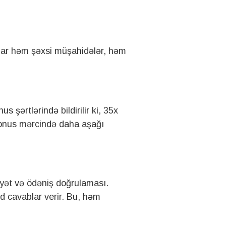
lar həm şəxsi müşahidələr, həm
 şərtlərində bildirilir ki, 35x
 bonus mərcində daha aşağı
yyət və ödəniş doğrulaması.
ard cavablar verir. Bu, həm