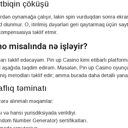
ətbiqin çöküşü
erdən oynamağa çalışır, lakin spin vurduqdan sonra ekr
d olunmur. O, itirilmiş dəyərləri geri qaytarmaq üçün sa
 kompensasiya təklif etmir.
no misalında nə işləyir?
lları təklif edəcəyəm. Pin up Casino kimi etibarlı platfor
i aşağıda təqdim edirəm. Məsələn, Pin up Casino oyunçu
niş metodları təklif edir; amma burada daha detallı yan
faflıq təminatı
zərə alınmalı məqamlar:
və hansı yurisdiksiyada verildiyi.
dom Number Generator) sertifikatları.