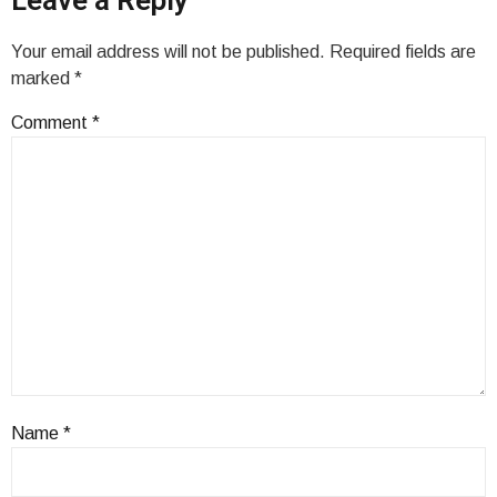
Leave a Reply
Your email address will not be published.
Required fields are
marked
*
Comment
*
Name
*