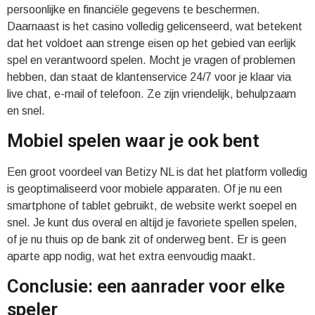
persoonlijke en financiële gegevens te beschermen.
Daarnaast is het casino volledig gelicenseerd, wat betekent
dat het voldoet aan strenge eisen op het gebied van eerlijk
spel en verantwoord spelen. Mocht je vragen of problemen
hebben, dan staat de klantenservice 24/7 voor je klaar via
live chat, e-mail of telefoon. Ze zijn vriendelijk, behulpzaam
en snel.
Mobiel spelen waar je ook bent
Een groot voordeel van Betizy NL is dat het platform volledig
is geoptimaliseerd voor mobiele apparaten. Of je nu een
smartphone of tablet gebruikt, de website werkt soepel en
snel. Je kunt dus overal en altijd je favoriete spellen spelen,
of je nu thuis op de bank zit of onderweg bent. Er is geen
aparte app nodig, wat het extra eenvoudig maakt.
Conclusie: een aanrader voor elke
speler