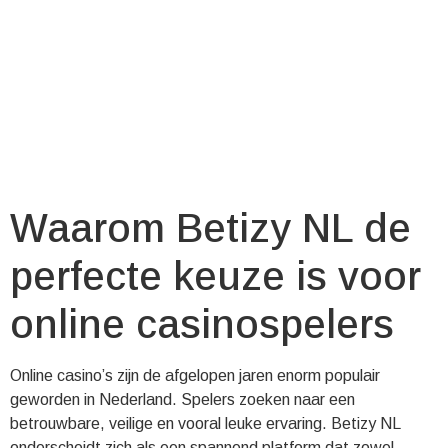
Waarom Betizy NL de
perfecte keuze is voor
online casinospelers
Online casino’s zijn de afgelopen jaren enorm populair
geworden in Nederland. Spelers zoeken naar een
betrouwbare, veilige en vooral leuke ervaring. Betizy NL
onderscheidt zich als een spannend platform dat zowel